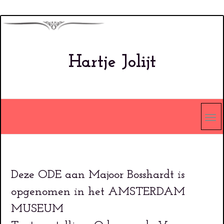
Overslaan
en
naar
Hartje Jolijt
de
inhoud
gaan
Deze ODE aan Majoor Bosshardt is
opgenomen in het AMSTERDAM
MUSEUM