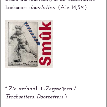
koeksoort s
ûkerlatten
. (Alc. 14,5%).
* Zie verhaal 11 -Zegswijzen /
Trochsetters, Doorzetters
)