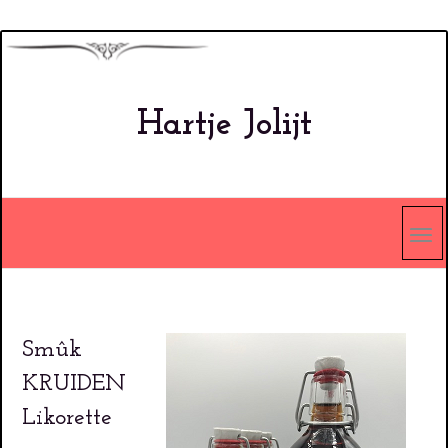
Overslaan
en
naar
Hartje Jolijt
de
inhoud
gaan
Smûk
KRUIDEN
Likorette