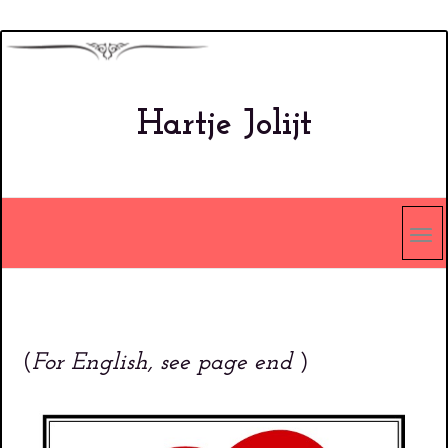
Overslaan
en
naar
Hartje Jolijt
de
inhoud
gaan
(
For English, see page end
)