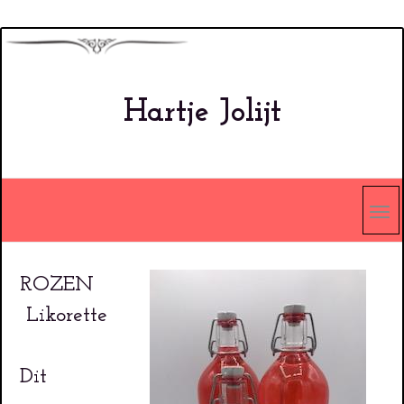
Overslaan
en
naar
Hartje Jolijt
de
inhoud
gaan
ROZEN
Likorette
Dit