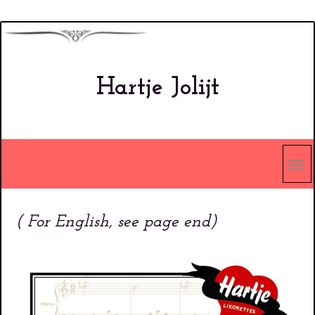
Overslaan
en
naar
Hartje Jolijt
de
inhoud
gaan
( For English, see page end)