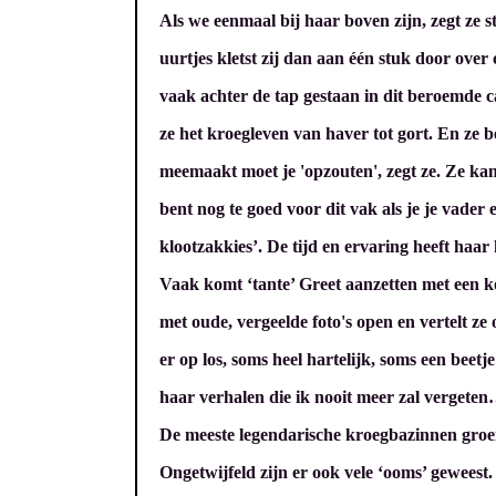
Als we eenmaal bij haar boven zijn, zegt ze st
uurtjes kletst zij dan aan één stuk door over
vaak achter de tap gestaan in dit beroemde 
ze het kroegleven van haver tot gort. En ze b
meemaakt moet je 'opzouten', zegt ze. Ze kan
bent nog te goed voor dit vak als je je vade
klootzakkies’. De tijd en ervaring heeft haa
Vaak komt ‘tante’ Greet aanzetten met een ko
met oude, vergeelde foto's open en vertelt ze o
er op los, soms heel hartelijk, soms een beetje
haar verhalen die ik nooit meer zal vergete
De meeste legendarische kroegbazinnen groei
Ongetwijfeld zijn er ook vele ‘ooms’ geweest