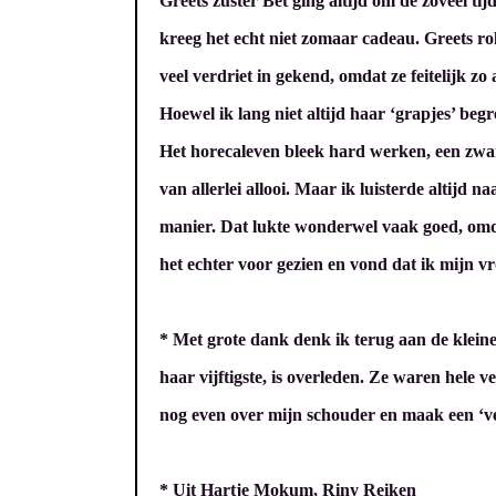
Greets zuster Bet ging altijd om de zoveel tij
kreeg het echt niet zomaar cadeau. Greets rol
veel verdriet in gekend, omdat ze feitelijk z
Hoewel ik lang niet altijd haar ‘grapjes’ beg
Het horecaleven bleek hard werken, een zwar
van allerlei allooi. Maar ik luisterde altijd 
manier. Dat lukte wonderwel vaak goed, omda
het echter voor gezien en vond dat ik mijn v
* Met grote dank denk ik terug aan de kleine
haar vijftigste, is overleden. Ze waren hele
nog even over mijn schouder en maak een ‘ver
* Uit Hartje Mokum, Riny Reiken