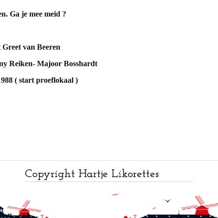
en. Ga je mee meid ?
t Greet van Beeren
iny Reiken- Majoor Bosshardt
88 ( start proeflokaal )
Copyright Hartje Likorettes