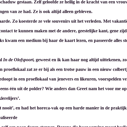
 schaduw gestaan. Zelf geloofde ze heilig in de kracht van een vrou
ngen van ze had. Ze is ook altijd alleen gebleven.
arde. Zo koesterde ze vele souvenirs uit het verleden. Met vakantiek
 contact te kunnen maken met de andere, geestelijke kant, gene zij
ks kwam een medium bij haar de kaart lezen, en passeerde alles ste
al
In de Olofspoort,
geweest en ik kan haar nog altijd uittekenen, zo
 proeflokaal zat ze er bij als een trotse pauw in een nieuw colbertj
opt in een proeflokaal van jenevers en likeuren, voorspelden vel
eens één uit de polder? Wie anders dan Greet nam het voor me op
lerelijers’.
het nooit’, en had het horeca-vak op een harde manier in de prakti
ealiseerde