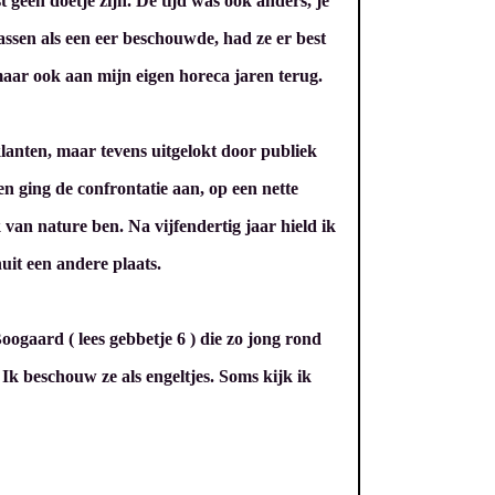
t geen doetje zijn. De tijd was ook anders, je
assen als een eer beschouwde, had ze er best
 maar ook aan mijn eigen horeca jaren terug.
lanten, maar tevens uitgelokt door publiek
 en ging de confrontatie aan, op een nette
an nature ben. Na vijfendertig jaar hield ik
uit een andere plaats.
oogaard ( lees gebbetje 6 ) die zo jong rond
Ik beschouw ze als engeltjes. Soms kijk ik