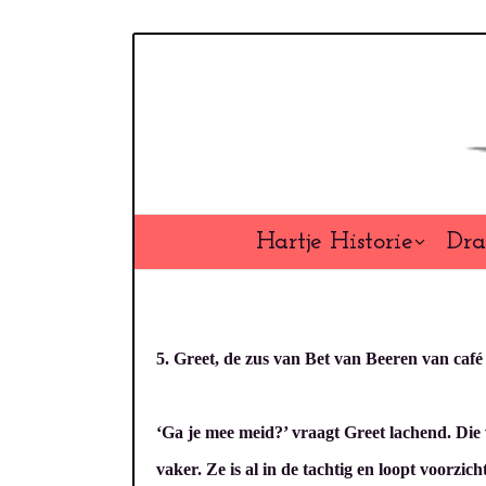
Overslaan
en
naar
de
inhoud
gaan
Hartje Historie
Dra
5. Greet, de zus van Bet van Beeren van caf
‘Ga je mee meid?’ vraagt Greet lachend. Die 
vaker. Ze is al in de tachtig en loopt voorzi