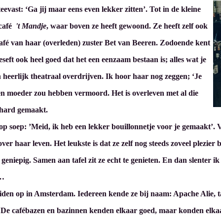
eevast: ‘Ga jij maar eens even lekker zitten’. Tot in de kleine
 café
't Mandje
, waar boven ze heeft gewoond. Ze heeft zelf ook
café van haar (overleden) zuster Bet van Beeren. Zodoende kent
eseft ook heel goed dat het een eenzaam bestaan is; alles wat je
 heerlijk theatraal overdrijven. Ik hoor haar nog zeggen; ‘Je
r en moeder zou hebben vermoord. Het is overleven met al die
r hard gemaakt.
p soep: ’Meid, ik heb een lekker bouillonnetje voor je gemaakt’. 
ver haar leven. Het leukste is dat ze zelf nog steeds zoveel plezier 
 geniepig. Samen aan tafel zit ze echt te genieten. En dan slenter ik 
n…
den op in Amsterdam. Iedereen kende ze bij naam: Apache Alie, tan
. De cafébazen en bazinnen kenden elkaar goed, maar konden elkaar