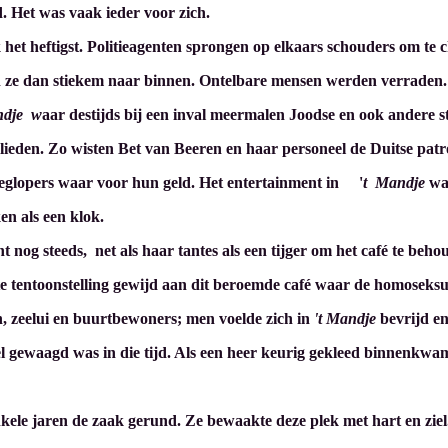
jd. Het was vaak ieder voor zich.
het heftigst. Politieagenten sprongen op elkaars schouders om te ch
den ze dan stiekem naar binnen. Ontelbare mensen werden verraden.
ndje w
aar destijds bij een inval meermalen Joodse en ook andere 
ieden. Zo wisten Bet van Beeren en haar personeel de Duitse patrou
oeglopers waar voor hun geld. Het entertainment in '
t Mandje
wa
en als een klok.
ht nog steeds, net als haar tantes als een tijger om het café te be
e tentoonstelling gewijd aan dit beroemde café waar de homoseks
, zeelui en buurtbewoners; men voelde zich in
't Mandje
bevrijd en
l gewaagd was in die tijd. Als een heer keurig gekleed binnenkwa
nkele jaren de zaak gerund. Ze bewaakte deze plek met hart en zie