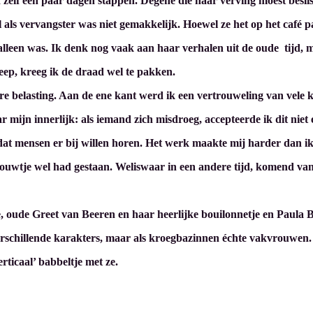
d zelf een paar dagen stappen. Degene die haar verving moest beslis
 als vervangster was niet gemakkelijk. Hoewel ze het op het café p
o alleen was. Ik denk nog vaak aan haar verhalen uit de oude tijd,
reep, kreeg ik de draad wel te pakken.
e belasting. Aan de ene kant werd ik een vertrouweling van vele k
naar mijn innerlijk: als iemand zich misdroeg, accepteerde ik dit niet
t mensen er bij willen horen. Het werk maakte mij harder dan ik v
rouwtje wel had gestaan. Weliswaar in een andere tijd, komend van
, oude Greet van Beeren en haar heerlijke bouilonnetje
en Paula B
 verschillende karakters, maar als kroegbazinnen échte vakvrouwen. 
ticaal’ babbeltje met ze.