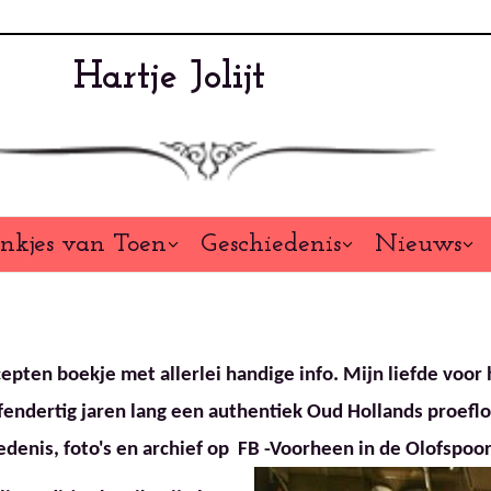
Hartje Jolijt
nkjes van Toen
Geschiedenis
Nieuws
epten boekje met allerlei handige info.
Mijn liefde voor 
jfendertig jaren lang een authentiek Oud Hollands proefl
iedenis, foto's en archief op FB -Voorheen in de Olofspoo