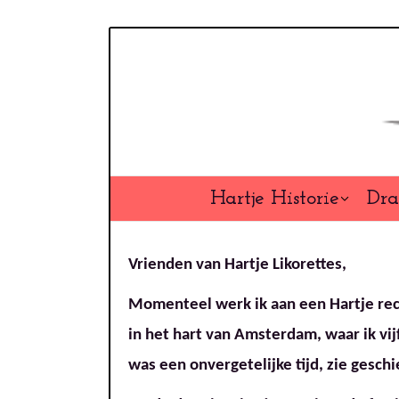
Overslaan
en
naar
de
inhoud
gaan
Hartje Historie
Dra
Vrienden van Hartje Likorettes,
Momenteel werk ik aan een Hartje rec
in het hart van Amsterdam, waar ik vi
was een onvergetelijke tijd, zie gesch