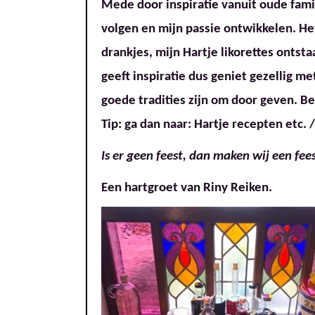
Mede door inspiratie vanuit oude famil
volgen en mijn passie ontwikkelen. Het 
drankjes, mijn Hartje likorettes ontst
geeft inspiratie dus geniet gezellig m
goede t
radities zijn om door geven. B
Tip: ga dan naar: Hartje recepten etc. 
Is
er geen feest, dan maken wij een fees
Een hartgroet van Riny Reiken.