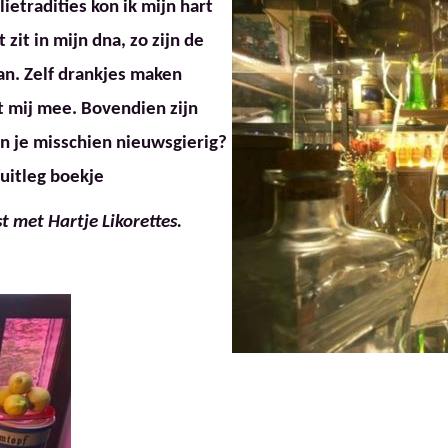
ietradities kon ik mijn hart
zit in mijn dna, zo zijn de
aan. Zelf drankjes maken
et mij mee. Bovendien zijn
en je misschien n
ieuwsgierig?
/uitleg boekje
t met Hartje Likorettes.