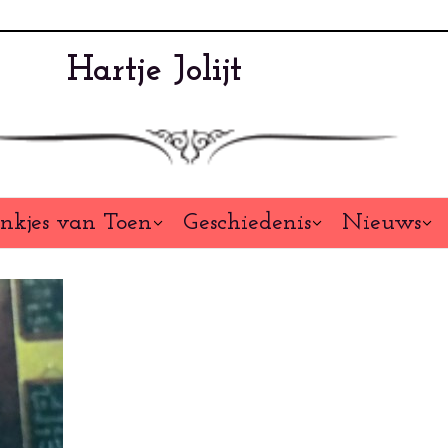
Hartje Jolijt
nkjes van Toen
Geschiedenis
Nieuws