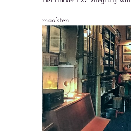
Het Fokker F27 vliegtuig waar
maakten.