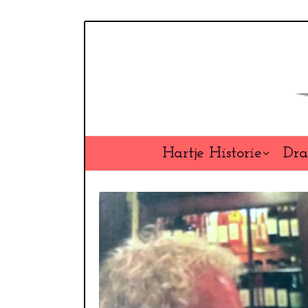
Overslaan
en
naar
de
inhoud
gaan
Hartje Historie
Dra