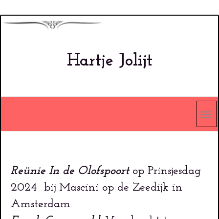
Overslaan
en
naar
Hartje Jolijt
de
inhoud
gaan
Reünie In de Olofspoort
op Prinsjesdag
2024 bij Mascini op de Zeedijk in
Amsterdam.